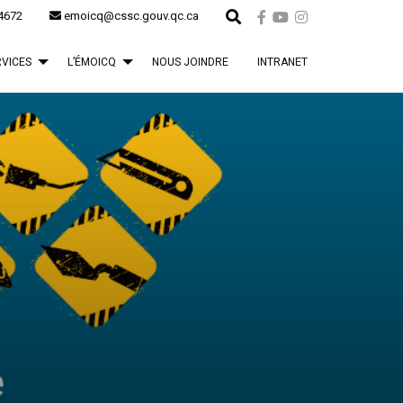
4672
emoicq@cssc.gouv.qc.ca
RVICES
L’ÉMOICQ
NOUS JOINDRE
INTRANET