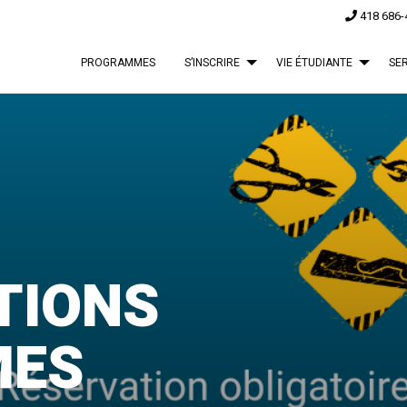
418 686-
PROGRAMMES
S’INSCRIRE
VIE ÉTUDIANTE
SE
TIONS
MES