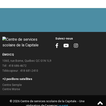
Suivez-nous
Facebook
Youtube
Instagram
ÉMOICQ
1060, rue Borne, Québec QC G1N 1L9
Tél :
418 686-4672
Télécopieur : 418 681-2410
+2 pavillons satellites
Centre Semple
Centre Morse
© 2026 Centre de services scolaire de la Capitale.
- Une
réalisation de l’agence
Le saint