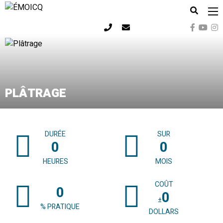
ÉMOICQ
PLÂTRAGE
DURÉE
SUR
0
0
HEURES
MOIS
COÛT
0
0
±
% PRATIQUE
DOLLARS