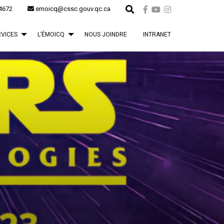
4672
emoicq@cssc.gouv.qc.ca
RVICES
L’ÉMOICQ
NOUS JOINDRE
INTRANET